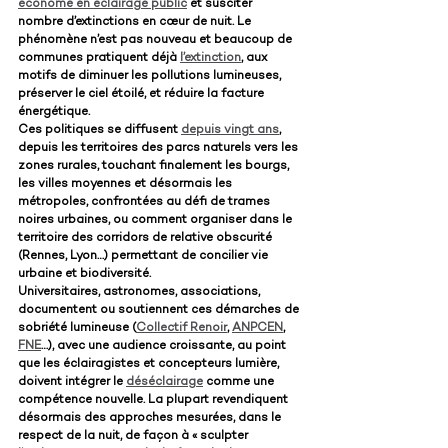
économe en éclairage public
 et susciter 
nombre d’extinctions en cœur de nuit. Le 
phénomène n’est pas nouveau et beaucoup de 
communes pratiquent déjà 
l’extinction
, aux 
motifs de diminuer les pollutions lumineuses, 
préserver le ciel étoilé, et réduire la facture 
énergétique.
Ces politiques se diffusent 
depuis vingt ans
, 
depuis les territoires des parcs naturels vers les 
zones rurales, touchant finalement les bourgs, 
les villes moyennes et désormais les 
métropoles, confrontées au défi de trames 
noires urbaines, ou comment organiser dans le 
territoire des corridors de relative obscurité 
(Rennes, Lyon…) permettant de concilier vie 
urbaine et biodiversité.
Universitaires, astronomes, associations, 
documentent ou soutiennent ces démarches de 
sobriété lumineuse (
Collectif Renoir
, 
ANPCEN
, 
FNE
…), avec une audience croissante, au point 
que les éclairagistes et concepteurs lumière, 
doivent intégrer le 
déséclairage
 comme une 
compétence nouvelle. La plupart revendiquent 
désormais des approches mesurées, dans le 
respect de la nuit, de façon à « sculpter 