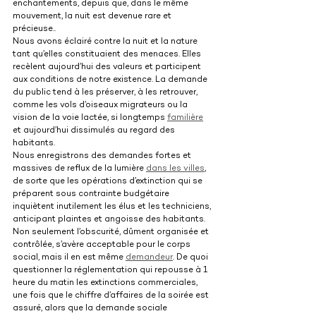
enchantements, depuis que, dans le même 
mouvement, la nuit est devenue rare et 
précieuse..
Nous avons éclairé contre la nuit et la nature 
tant qu’elles constituaient des menaces. Elles 
recèlent aujourd’hui des valeurs et participent 
aux conditions de notre existence. La demande 
du public tend à les préserver, à les retrouver, 
comme les vols d’oiseaux migrateurs ou la 
vision de la voie lactée, si longtemps 
familière
et aujourd’hui dissimulés au regard des 
habitants.
Nous enregistrons des demandes fortes et 
massives de reflux de la lumière 
dans les villes
, 
de sorte que les opérations d’extinction qui se 
préparent sous contrainte budgétaire 
inquiètent inutilement les élus et les techniciens, 
anticipant plaintes et angoisse des habitants. 
Non seulement l’obscurité, dûment organisée et 
contrôlée, s’avère acceptable pour le corps 
social, mais il en est même 
demandeur
. De quoi 
questionner la réglementation qui repousse à 1 
heure du matin les extinctions commerciales, 
une fois que le chiffre d’affaires de la soirée est 
assuré, alors que la demande sociale 