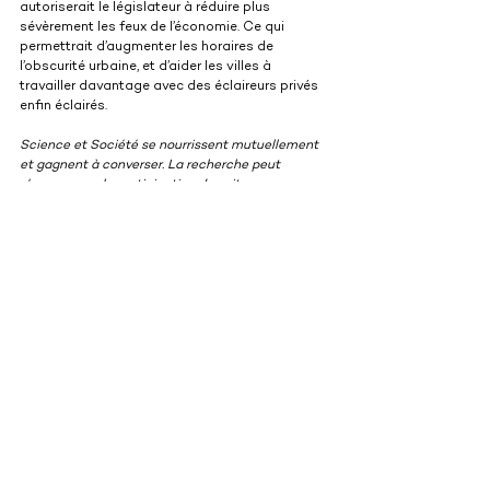
autoriserait le législateur à réduire plus 
sévèrement les feux de l’économie. Ce qui 
permettrait d’augmenter les horaires de 
l’obscurité urbaine, et d’aider les villes à 
travailler davantage avec des éclaireurs privés 
enfin éclairés.
Science et Société se nourrissent mutuellement 
et gagnent à converser. La recherche peut 
s’appuyer sur la participation des citoyens, 
améliorer leur quotidien ou bien encore éclairer la 
décision publique. C’est ce que montrent les 
articles publiés dans notre série « Science et 
société, un nouveau dialogue », publiée avec le 
soutien du 
ministère de l’Enseignement supérieur 
et de la Recherche
.
Cet article est republié à partir de 
The 
Conversation
 sous licence Creative Commons. 