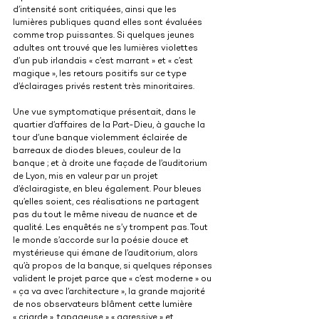
d’intensité sont critiquées, ainsi que les 
lumières publiques quand elles sont évaluées 
comme trop puissantes. Si quelques jeunes 
adultes ont trouvé que les lumières violettes 
d’un pub irlandais « c’est marrant » et « c’est 
magique », les retours positifs sur ce type 
d’éclairages privés restent très minoritaires.
Une vue symptomatique présentait, dans le 
quartier d’affaires de la Part-Dieu, à gauche la 
tour d’une banque violemment éclairée de 
barreaux de diodes bleues, couleur de la 
banque ; et à droite une façade de l’auditorium 
de Lyon, mis en valeur par un projet 
d’éclairagiste, en bleu également. Pour bleues 
qu’elles soient, ces réalisations ne partagent 
pas du tout le même niveau de nuance et de 
qualité. Les enquêtés ne s’y trompent pas. Tout 
le monde s’accorde sur la poésie douce et 
mystérieuse qui émane de l’auditorium, alors 
qu’à propos de la banque, si quelques réponses 
valident le projet parce que « c’est moderne » ou 
« ça va avec l’architecture », la grande majorité 
de nos observateurs blâment cette lumière 
« criarde », tapageuse » « agressive » et 