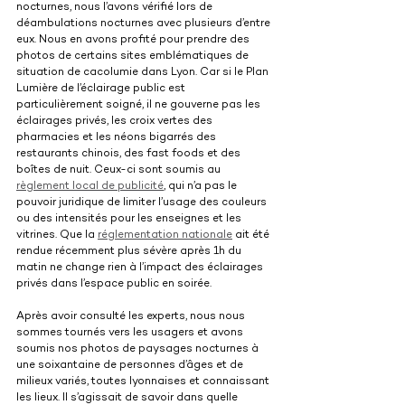
nocturnes, nous l’avons vérifié lors de 
déambulations nocturnes avec plusieurs d’entre 
eux. Nous en avons profité pour prendre des 
photos de certains sites emblématiques de 
situation de cacolumie dans Lyon. Car si le Plan 
Lumière de l’éclairage public est 
particulièrement soigné, il ne gouverne pas les 
éclairages privés, les croix vertes des 
pharmacies et les néons bigarrés des 
restaurants chinois, des fast foods et des 
boîtes de nuit. Ceux-ci sont soumis au 
règlement local de publicité
, qui n’a pas le 
pouvoir juridique de limiter l’usage des couleurs 
ou des intensités pour les enseignes et les 
vitrines. Que la 
réglementation nationale
 ait été 
rendue récemment plus sévère après 1h du 
matin ne change rien à l’impact des éclairages 
privés dans l’espace public en soirée.
Après avoir consulté les experts, nous nous 
sommes tournés vers les usagers et avons 
soumis nos photos de paysages nocturnes à 
une soixantaine de personnes d’âges et de 
milieux variés, toutes lyonnaises et connaissant 
les lieux. Il s’agissait de savoir dans quelle 