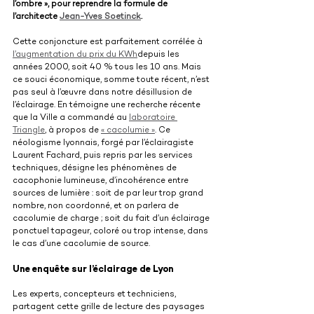
l’ombre », pour reprendre la formule de 
l’architecte 
Jean-Yves Soetinck
.
Cette conjoncture est parfaitement corrélée à 
l’augmentation du prix du KWh
depuis les 
années 2000, soit 40 % tous les 10 ans. Mais 
ce souci économique, somme toute récent, n’est 
pas seul à l’œuvre dans notre désillusion de 
l’éclairage. En témoigne une recherche récente 
que la Ville a commandé au 
laboratoire 
Triangle
, à propos de 
« cacolumie »
. Ce 
néologisme lyonnais, forgé par l’éclairagiste 
Laurent Fachard, puis repris par les services 
techniques, désigne les phénomènes de 
cacophonie lumineuse, d’incohérence entre 
sources de lumière : soit de par leur trop grand 
nombre, non coordonné, et on parlera de 
cacolumie de charge ; soit du fait d’un éclairage 
ponctuel tapageur, coloré ou trop intense, dans 
le cas d’une cacolumie de source.
Une enquête sur l’éclairage de Lyon
Les experts, concepteurs et techniciens, 
partagent cette grille de lecture des paysages 