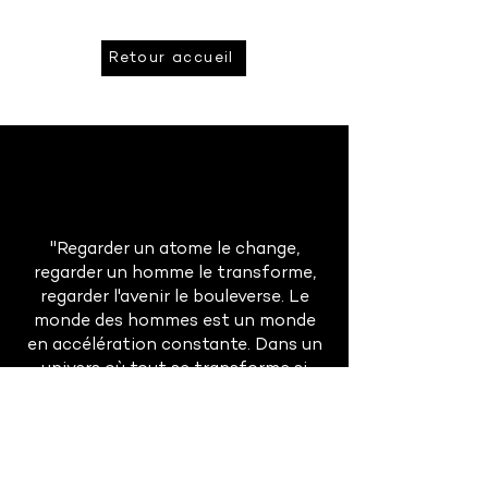
Retour accueil
"Regarder un atome le change,
regarder un homme le transforme,
regarder l'avenir le bouleverse. Le
monde des hommes est un monde
en accélération constante. Dans un
univers où tout se transforme si
rapidement, la prévision est à la fois
absolument indispensable et
singulièrement difficile."