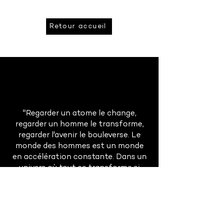
Retour accueil
"Regarder un atome le change,
regarder un homme le transforme,
regarder l'avenir le bouleverse. Le
monde des hommes est un monde
en accélération constante. Dans un
univers où tout se transforme si
rapidement, la prévision est à la fois
absolument indispensable et
singulièrement difficile."