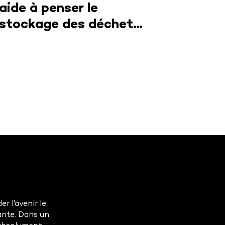
aide à penser le
stockage des déchets
nucléaires
r l'avenir le
ante. Dans un