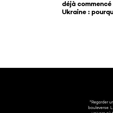
déjà commencé
Ukraine : pourq
l’Europe a tout 
à développer le
stockage therm
"Regarder un
bouleverse. 