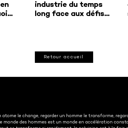
 en
industrie du temps
uoi
long face aux défis
intérêt
d’aujourd’hui
ique
Retour accueil
 atome le change, regarder un homme le transforme, regarde
Le monde des hommes est un monde en accélération const