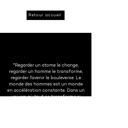
Retour accueil
"Regarder un atome le change,
regarder un homme le transforme,
regarder l'avenir le bouleverse. Le
monde des hommes est un monde
en accélération constante. Dans un
univers où tout se transforme si
rapidement, la prévision est à la fois
absolument indispensable et
singulièrement difficile."