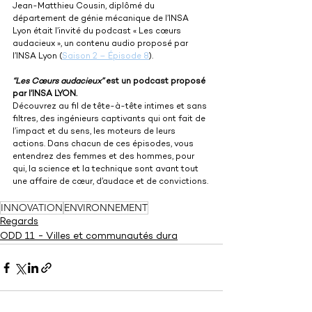
Jean-Matthieu Cousin, diplômé du 
département de génie mécanique de l’INSA 
Lyon était l’invité du podcast « Les cœurs 
audacieux », un contenu audio proposé par 
l’INSA Lyon (
Saison 2 – Épisode 8
).
“Les Cœurs audacieux”
 est un podcast proposé 
par l’INSA LYON.
Découvrez au fil de tête-à-tête intimes et sans 
filtres, des ingénieurs captivants qui ont fait de 
l’impact et du sens, les moteurs de leurs 
actions. Dans chacun de ces épisodes, vous 
entendrez des femmes et des hommes, pour 
qui, la science et la technique sont avant tout 
une affaire de cœur, d’audace et de convictions.
INNOVATION
ENVIRONNEMENT
Regards
ODD 11 - Villes et communautés dura