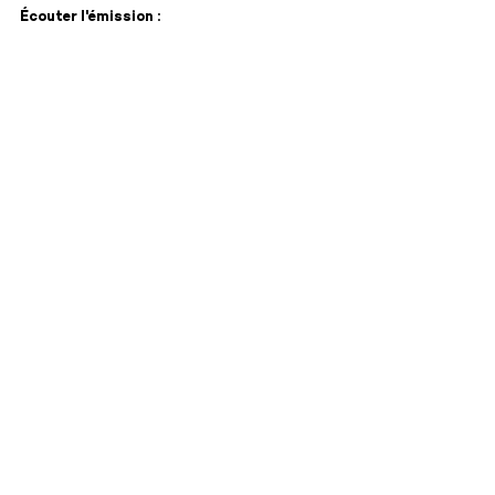
Écouter l'émission :
eau vill