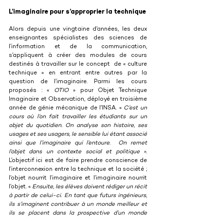
L’imaginaire pour s’approprier la technique
Alors depuis une vingtaine d’années, les deux 
enseignantes spécialistes des sciences de 
l’information et de la communication, 
s’appliquent à créer des modules de cours 
destinés à travailler sur le concept  de « culture 
technique » en entrant entre autres par la 
question de l’imaginaire. Parmi les cours 
proposés : « 
OTIO
 » pour Objet Technique 
Imaginaire et Observation, déployé en troisième 
année de génie mécanique de l’INSA. « 
C’est un 
cours où l’on fait travailler les étudiants sur un 
objet du quotidien. On analyse son histoire, ses 
usages et ses usagers, le sensible lui étant associé 
ainsi que l’imaginaire qui l’entoure.  On remet 
l’objet dans un contexte social et politique ». 
L’objectif ici est de faire prendre conscience de 
l’interconnexion entre la technique et la société ; 
l’objet nourrit l’imaginaire et l’imaginaire nourrit 
l’objet. « 
Ensuite, les élèves doivent rédiger un récit 
à partir de celui-ci. En tant que futurs ingénieurs, 
ils s’imaginent contribuer à un monde meilleur et 
ils se placent dans la prospective d’un monde 