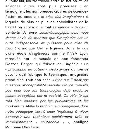
aujourd’hui, les frontières entre la fiction et les 
sciences dures sont plus poreuses ; en 
témoignent les nombreuses œuvres de science-
fiction ou encore, « 
la crise des imaginaires 
» à 
laquelle de plus en plus de spécialistes de la 
transition écologique font référence. « 
Dans un 
contexte de crise socio-écologique, cela nous 
donne envie de montrer que l’imaginaire est un 
outil indispensable et puissant pour aller de 
l’avant », 
indique Céline Nguyen. Dans le cas 
d’une école d’ingénieurs comme l’INSA Lyon, 
marquée par la pensée de son fondateur 
Gaston Berger qui faisait de l’ingénieur un 
« 
philosophe en action
 », c’est-à-dire qui pense 
autant qu’il fabrique la technique, l’imaginaire 
prend ainsi tout son sens. « 
Bien sûr, il n’est pas 
question d’acceptabilité sociale. On ne travaille 
pas pour que les technologies déjà produites 
soient acceptées par la société. Ce rôle-là est 
très bien endossé par les publicitaires et les 
marketeurs. Mêler la technique à l’imaginaire, dans 
notre pédagogie, sert à aider l’ingénieur à mieux 
concevoir une technique socialement utile et 
immédiatement « soutenable » », 
souligne 
Marianne Chouteau.