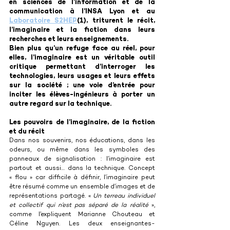
en sciences de l’information et de la 
communication à l’INSA Lyon et au 
Laboratoire S2HEP
(1), triturent le récit, 
l’imaginaire et la fiction dans leurs 
recherches et leurs enseignements.
Bien plus qu’un refuge face au réel, pour 
elles, l’imaginaire est un véritable outil 
critique permettant d’interroger les 
technologies, leurs usages et leurs effets 
sur la société ; une voie d’entrée pour 
inciter les élèves-ingénieurs à porter un 
autre regard sur la technique.
Les pouvoirs de l’imaginaire, de la fiction 
et du récit
Dans nos souvenirs, nos éducations, dans les 
odeurs, ou même dans les symboles des 
panneaux de signalisation : l’imaginaire est 
partout et aussi… dans la technique. Concept 
« flou » car difficile à définir, l’imaginaire peut 
être résumé comme un ensemble d’images et de 
représentations partagé. « 
Un terreau individuel 
et collectif qui n’est pas séparé de la réalité
 », 
comme l’expliquent Marianne Chouteau et 
Céline Nguyen. Les deux enseignantes-