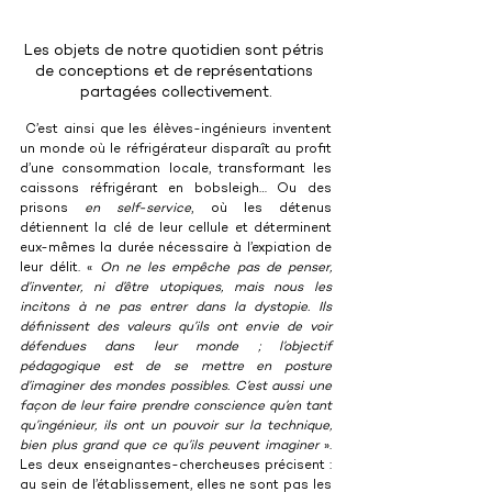
Les objets de notre quotidien sont pétris 
de conceptions et de représentations 
partagées collectivement.
C’est ainsi que les élèves-ingénieurs inventent 
un monde où le réfrigérateur disparaît au profit 
d’une consommation locale, transformant les 
caissons réfrigérant en bobsleigh… Ou des 
prisons
 en self-service
, où les détenus 
détiennent la clé de leur cellule et déterminent 
eux-mêmes la durée nécessaire à l’expiation de 
leur délit. « 
On ne les empêche pas de penser, 
d’inventer, ni d’être utopiques, mais nous les 
incitons à ne pas entrer dans la dystopie. Ils 
définissent des valeurs qu’ils ont envie de voir 
défendues dans leur monde ; l’objectif 
pédagogique est de se mettre en posture 
d’imaginer des mondes possibles. C’est aussi une 
façon de leur faire prendre conscience qu’en tant 
qu’ingénieur, ils ont un pouvoir sur la technique, 
bien plus grand que ce qu’ils peuvent imaginer
 ». 
Les deux enseignantes-chercheuses précisent : 
au sein de l’établissement, elles ne sont pas les 