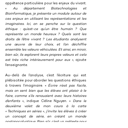
appétence particulière pour les enjeux du vivant. 
« 
Au département Biotechnologies et 
Bioinformatique, je présente un module autour de 
ces enjeux en utilisant les représentations et les 
imaginaires. Ici, on se penche sur la question 
éthique : qu’est-ce qu’un être humain ? Que 
représente un monde heureux ? Quels sont les 
droits de l’être vivant ? Les étudiants analysent 
une œuvre de leur choix, et l’on déchiffre 
ensemble les valeurs véhiculées. Et ainsi, en miroir, 
bien sûr, ils explorent leurs propres valeurs et cela 
est très riche intérieurement pour eux », 
ajoute 
l’enseignante.
Au-delà de l’analyse, c’est l’écriture qui est 
plébiscitée pour aborder les questions éthiques 
à travers l’imaginaire. « 
Écrire n’est pas facile, 
mais on sent bien que les élèves ont plaisir à le 
faire, comme s’ils renouaient avec leurs histoires 
d’enfants
 », indique Céline Nguyen. « 
Dans le 
deuxième volet de mon cours à la carte 
« Techniques en séries », j’invite les élèves à créer 
un concept de série, en créant un monde 
postapocalyptique. Bien sûr, c’est un prétexte pour 
réfléchir à ce qu’ils veulent, et ce qu’ils n’ont pas 