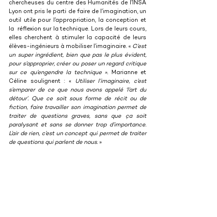
chercheuses du centre des Humanités de l’INSA 
Lyon ont pris le parti de faire de l’imagination, un 
outil utile pour l’appropriation, la conception et 
la  réflexion sur la technique. Lors de leurs cours, 
elles cherchent à stimuler la capacité de leurs 
élèves-ingénieurs à mobiliser l’imaginaire. « 
C’est 
un super ingrédient, bien que pas le plus évident, 
pour s’approprier, créer ou poser un regard critique 
sur ce qu’engendre la technique ». 
Marianne et 
Céline soulignent : « 
Utiliser l’imaginaire, c’est 
s’emparer de ce que nous avons appelé ‘l’art du 
détour’. Que ce soit sous forme de récit ou de 
fiction, faire travailler son imagination permet de 
traiter de questions graves, sans que ça soit 
paralysant et sans se donner trop d’importance. 
L’air de rien, c’est un concept qui permet de traiter 
de questions qui parlent de nous.
 »