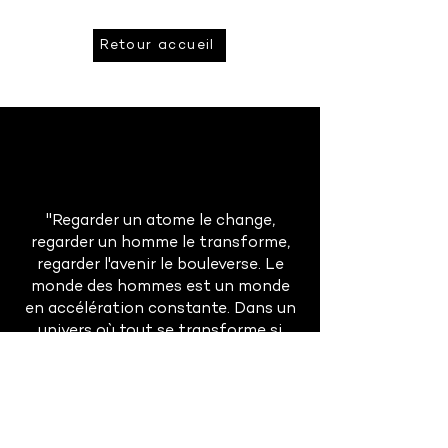
Retour accueil
"Regarder un atome le change,
regarder un homme le transforme,
regarder l'avenir le bouleverse. Le
monde des hommes est un monde
en accélération constante. Dans un
univers où tout se transforme si
rapidement, la prévision est à la fois
absolument indispensable et
singulièrement difficile."
Gaston Berger