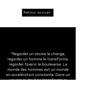
Retour accueil
"Regarder un atome le change,
regarder un homme le transforme,
regarder l'avenir le bouleverse. Le
monde des hommes est un monde
en accélération constante. Dans un
univers où tout se transforme si
rapidement, la prévision est à la fois
absolument indispensable et
singulièrement difficile."