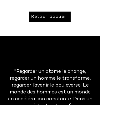
Retour accueil
"Regarder un atome le change,
regarder un homme le transforme,
regarder l'avenir le bouleverse. Le
monde des hommes est un monde
en accélération constante. Dans un
univers où tout se transforme si
rapidement, la prévision est à la fois
absolument indispensable et
singulièrement difficile."