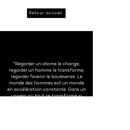
Retour accueil
"Regarder un atome le change,
regarder un homme le transforme,
regarder l'avenir le bouleverse. Le
monde des hommes est un monde
en accélération constante. Dans un
univers où tout se transforme si
rapidement, la prévision est à la fois
absolument indispensable et
singulièrement difficile."
Gaston Berger