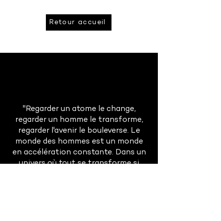
Retour accueil
"Regarder un atome le change,
regarder un homme le transforme,
regarder l'avenir le bouleverse. Le
monde des hommes est un monde
en accélération constante. Dans un
univers où tout se transforme si
rapidement, la prévision est à la fois
absolument indispensable et
singulièrement difficile."
Gaston Berger