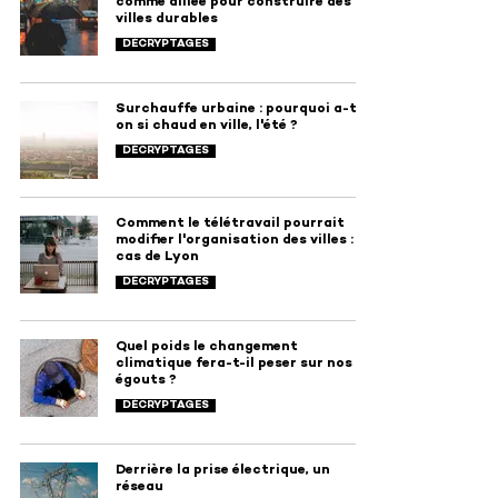
comme alliée pour construire des
villes durables
DÉCRYPTAGES
Surchauffe urbaine : pourquoi a-t-
on si chaud en ville, l'été ?
DÉCRYPTAGES
Comment le télétravail pourrait
modifier l'organisation des villes : le
cas de Lyon
DÉCRYPTAGES
Quel poids le changement
climatique fera-t-il peser sur nos
égouts ?
DÉCRYPTAGES
Derrière la prise électrique, un
réseau