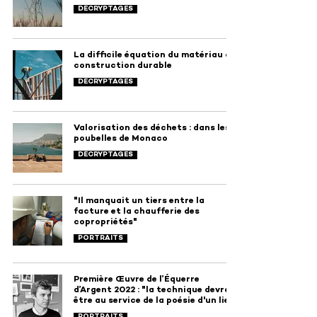
DÉCRYPTAGES
La difficile équation du matériau de
construction durable
DÉCRYPTAGES
Valorisation des déchets : dans les
poubelles de Monaco
DÉCRYPTAGES
"Il manquait un tiers entre la
facture et la chaufferie des
copropriétés"
PORTRAITS
Première Œuvre de l’Équerre
d’Argent 2022 : "la technique devrait
être au service de la poésie d'un lieu"
PORTRAITS