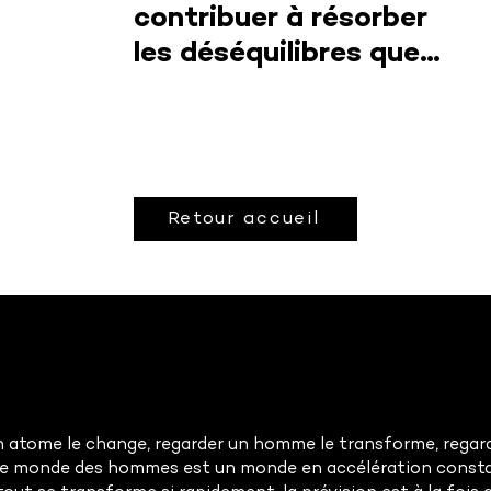
contribuer à résorber
les déséquilibres que
nous avons créés »,
Jérôme Bel
Retour accueil
 atome le change, regarder un homme le transforme, regarde
Le monde des hommes est un monde en accélération const