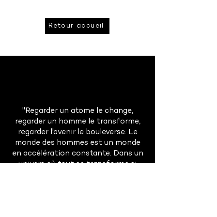
Retour accueil
"Regarder un atome le change,
regarder un homme le transforme,
regarder l'avenir le bouleverse. Le
monde des hommes est un monde
en accélération constante. Dans un
univers où tout se transforme si
rapidement, la prévision est à la fois
absolument indispensable et
singulièrement difficile."