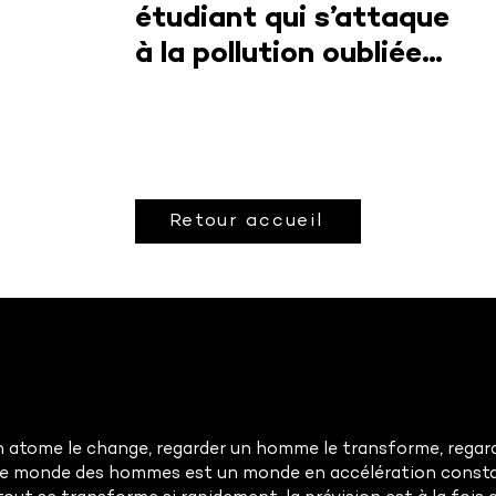
étudiant qui s’attaque
à la pollution oubliée
du spatial
Retour accueil
 atome le change, regarder un homme le transforme, regarde
Le monde des hommes est un monde en accélération const