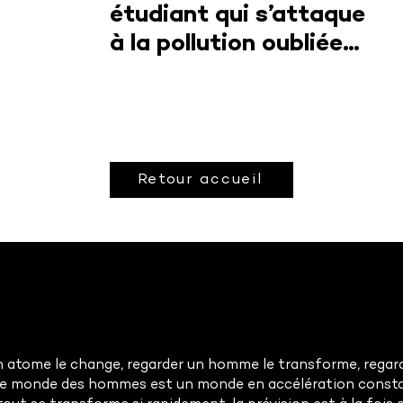
étudiant qui s’attaque
à la pollution oubliée
du spatial
Retour accueil
 atome le change, regarder un homme le transforme, regarde
Le monde des hommes est un monde en accélération const