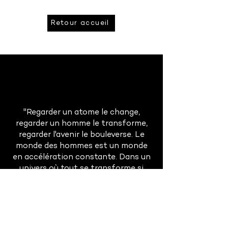
Retour accueil
"Regarder un atome le change,
regarder un homme le transforme,
regarder l'avenir le bouleverse. Le
monde des hommes est un monde
en accélération constante. Dans un
univers où tout se transforme si
rapidement, la prévision est à la fois
absolument indispensable et
singulièrement difficile."
Gaston Berger