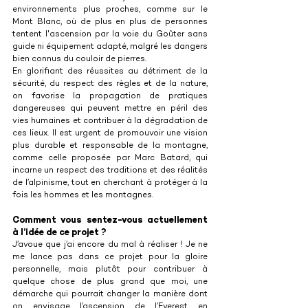
environnements plus proches, comme sur le 
Mont Blanc, où de plus en plus de personnes 
tentent l'ascension par la voie du Goûter sans 
guide ni équipement adapté, malgré les dangers 
bien connus du couloir de pierres.
En glorifiant des réussites au détriment de la 
sécurité, du respect des règles et de la nature, 
on favorise la propagation de pratiques 
dangereuses qui peuvent mettre en péril des 
vies humaines et contribuer à la dégradation de 
ces lieux. Il est urgent de promouvoir une vision 
plus durable et responsable de la montagne, 
comme celle proposée par Marc Batard, qui 
incarne un respect des traditions et des réalités 
de l’alpinisme, tout en cherchant à protéger à la 
fois les hommes et les montagnes.
Comment vous sentez-vous actuellement 
à l’idée de ce projet ?
J’avoue que j’ai encore du mal à réaliser ! Je ne 
me lance pas dans ce projet pour la gloire 
personnelle, mais plutôt pour contribuer à 
quelque chose de plus grand que moi, une 
démarche qui pourrait changer la manière dont 
on envisage l’ascension de l’Everest en 