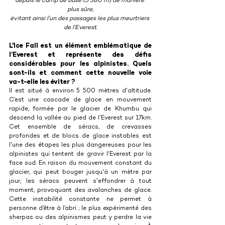
depuis le camp de base (5 380 m) de manière 
plus sûre,
évitant ainsi l’un des passages les plus meurtriers 
de l’Everest.
L'Ice Fall est un élément emblématique de 
l’Everest et représente des défis 
considérables pour les alpinistes. Quels 
sont-ils et comment cette nouvelle voie 
va-t-elle les éviter ?
Il est situé à environ 5 500 mètres d'altitude. 
C’est une cascade de glace en mouvement 
rapide, formée par le glacier de Khumbu qui 
descend la vallée au pied de l'Everest sur 17km. 
Cet ensemble de séracs, de crevasses 
profondes et de blocs de glace instables est 
l'une des étapes les plus dangereuses pour les 
alpinistes qui tentent de gravir l'Everest par la 
face sud. En raison du mouvement constant du 
glacier, qui peut bouger jusqu'à un mètre par 
jour, les séracs peuvent s'effondrer à tout 
moment, provoquant des avalanches de glace. 
Cette instabilité constante ne permet à 
personne d’être à l’abri ; le plus expérimenté des 
sherpas ou des alpinismes peut y perdre la vie 