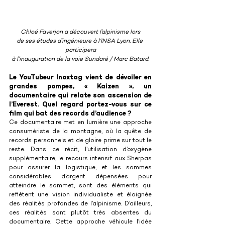
Chloé Faverjon a découvert l’alpinisme lors
de ses études d’ingénieure à l’INSA Lyon. Elle 
participera
à l’inauguration de la voie 
Sundaré / Marc Batard.
Le YouTubeur Inoxtag vient de dévoiler en 
grandes pompes, « Kaizen », un 
documentaire qui relate son ascension de 
l’Everest. Quel regard portez-vous sur ce 
film qui bat des records d’audience ?
Ce documentaire met en lumière une approche 
consumériste de la montagne, où la quête de 
records personnels et de gloire prime sur tout le 
reste. Dans ce récit, l’utilisation d’oxygène 
supplémentaire, le recours intensif aux Sherpas 
pour assurer la logistique, et les sommes 
considérables d’argent dépensées pour 
atteindre le sommet, sont des éléments qui 
reflètent une vision individualiste et éloignée 
des réalités profondes de l’alpinisme. D’ailleurs, 
ces réalités sont plutôt très absentes du 
documentaire. Cette approche véhicule l’idée 