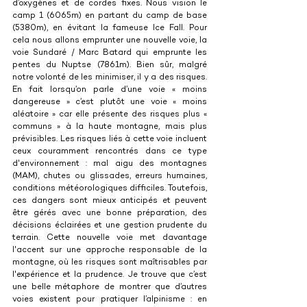
d’oxygènes et de cordes fixes. Nous vision le 
camp 1 (6065m) en partant du camp de base 
(5380m), en évitant la fameuse Ice Fall. Pour 
cela nous allons emprunter une nouvelle voie, la 
voie Sundaré / Marc Batard qui emprunte les 
pentes du Nuptse (7861m). Bien sûr, malgré 
notre volonté de les minimiser, il y a des risques. 
En fait lorsqu’on parle d’une voie « moins 
dangereuse » c’est plutôt une voie « moins 
aléatoire » car elle présente des risques plus « 
communs » à la haute montagne, mais plus 
prévisibles. Les risques liés à cette voie incluent 
ceux couramment rencontrés dans ce type 
d'environnement : mal aigu des montagnes 
(MAM), chutes ou glissades, erreurs humaines, 
conditions météorologiques difficiles. Toutefois, 
ces dangers sont mieux anticipés et peuvent 
être gérés avec une bonne préparation, des 
décisions éclairées et une gestion prudente du 
terrain. Cette nouvelle voie met davantage 
l'accent sur une approche responsable de la 
montagne, où les risques sont maîtrisables par 
l'expérience et la prudence. Je trouve que c’est 
une belle métaphore de montrer que d’autres 
voies existent pour pratiquer l’alpinisme : en 