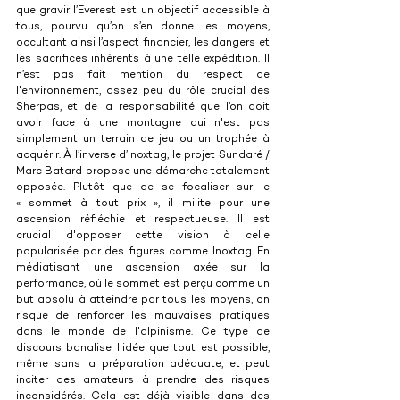
que gravir l’Everest est un objectif accessible à 
tous, pourvu qu’on s’en donne les moyens, 
occultant ainsi l’aspect financier, les dangers et 
les sacrifices inhérents à une telle expédition. Il 
n’est pas fait mention du respect de 
l'environnement, assez peu du rôle crucial des 
Sherpas, et de la responsabilité que l’on doit 
avoir face à une montagne qui n'est pas 
simplement un terrain de jeu ou un trophée à 
acquérir. À l’inverse d’Inoxtag, le projet Sundaré / 
Marc Batard propose une démarche totalement 
opposée. Plutôt que de se focaliser sur le 
« sommet à tout prix », il milite pour une 
ascension réfléchie et respectueuse. Il est 
crucial d'opposer cette vision à celle 
popularisée par des figures comme Inoxtag. En 
médiatisant une ascension axée sur la 
performance, où le sommet est perçu comme un 
but absolu à atteindre par tous les moyens, on 
risque de renforcer les mauvaises pratiques 
dans le monde de l'alpinisme. Ce type de 
discours banalise l'idée que tout est possible, 
même sans la préparation adéquate, et peut 
inciter des amateurs à prendre des risques 
inconsidérés. Cela est déjà visible dans des 