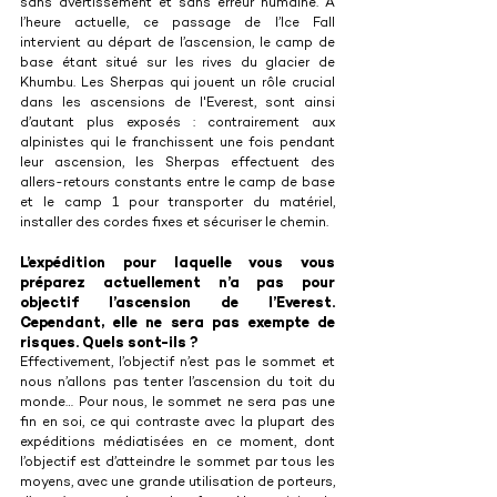
sans avertissement et sans erreur humaine. À 
l’heure actuelle, ce passage de l’Ice Fall 
intervient au départ de l’ascension, le camp de 
base étant situé sur les rives du glacier de 
Khumbu. Les Sherpas qui jouent un rôle crucial 
dans les ascensions de l'Everest, sont ainsi 
d’autant plus exposés : contrairement aux 
alpinistes qui le franchissent une fois pendant 
leur ascension, les Sherpas effectuent des 
allers-retours constants entre le camp de base 
et le camp 1 pour transporter du matériel, 
installer des cordes fixes et sécuriser le chemin.
L’expédition pour laquelle vous vous 
préparez actuellement n’a pas pour 
objectif l’ascension de l’Everest. 
Cependant, elle ne sera pas exempte de 
risques. Quels sont-ils ?
Effectivement, l’objectif n’est pas le sommet et 
nous n’allons pas tenter l’ascension du toit du 
monde… Pour nous, le sommet ne sera pas une 
fin en soi, ce qui contraste avec la plupart des 
expéditions médiatisées en ce moment, dont 
l’objectif est d’atteindre le sommet par tous les 
moyens, avec une grande utilisation de porteurs, 