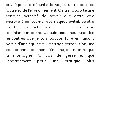
privilégiant la sécurité, la vie, et un respect de 
l’autre et de l’environnement. Cela m’apporte une 
certaine sérénité de savoir que cette voie 
cherche à contourner des risques évitables et à 
redéfinir les contours de ce que devrait être 
l’alpinisme moderne. Je suis aussi heureuse des 
rencontres que je vais pouvoir faire en faisant 
partie d'une équipe qui partage cette vision, une 
équipe principalement féminine, qui montre que 
la montagne n’a pas de genre et que 
l'engagement pour une pratique plus 
respectueuse est un effort collectif. Il y a 
beaucoup d'excitation, bien sûr, mais aussi de 
l’humilité face à l’inconnu et à la grandeur de la 
montagne.
Je n'ai jamais voulu aller sur l'Everest, 
principalement à cause de la surpopulation 
croissante qui dénature l'expérience de la 
montagne. L'afflux massif de touristes et 
d'alpinistes, souvent mal préparés, a un impact 
direct sur la vie des Sherpas, qui sont poussés à 
prendre des risques inconsidérés pour répondre 
à cette demande. De plus, l'environnement est 
gravement affecté par l'accumulation de 