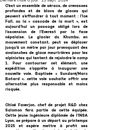
Dernière mise à jour :
23 sept. 2024
C’est un ensemble de séracs, de crevasses 
profondes et de blocs de glaces qui 
peuvent s’effondrer à tout moment : l’Ice 
Fall, ou la « cascade de la mort », est 
aujourd’hui un passage obligé lors de 
l’ascension de l’Everest par la face 
népalaise. Le glacier du Khumbu, en 
mouvement constant, peut se déplacer 
jusqu’à un mètre par jour provoquant des 
avalanches de glace meurtrières pour les 
alpinistes qui tentent de rejoindre le camp 
1. Pour contourner cet élément, une 
expédition s’apprête à inaugurer une 
nouvelle voie. Baptisée « Sundaré/Marc 
Batard », cette voie souhaite offrir une 
alternative plus responsable et moins 
risquée.
Chloé Faverjon, chef de projet R&D chez 
Salomon fera partie de cette équipée. 
Cette jeune ingénieure diplômée de l’INSA 
Lyon, se prépare à un départ au printemps 
2025 et espère mettre à profit ses 