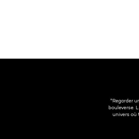
l'Antarctique
"Regarder un
bouleverse. 
univers où 