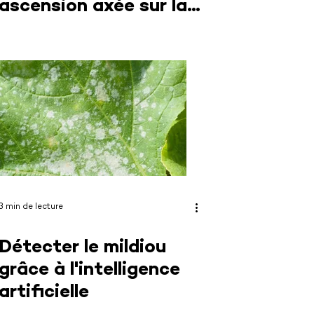
ascension axée sur la
performance, on
banalise l’idée que
tout est possible ; ça
n’est pas sans
conséquences »
3 min de lecture
Détecter le mildiou
grâce à l'intelligence
artificielle