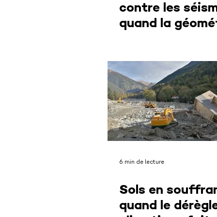
contre les séism
quand la géomé
devient un outil
protection
6 min de lecture
Sols en souffra
quand le dérèg