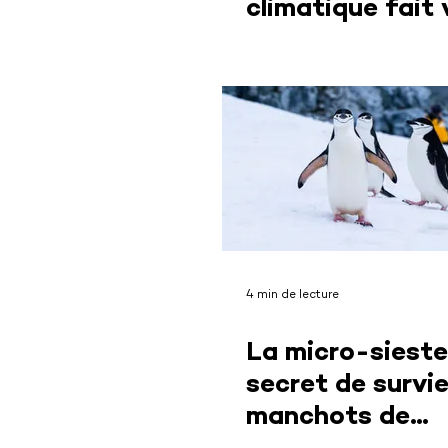
climatique fait v
nos fondations
4 min de lecture
La micro-sieste 
secret de survi
manchots de