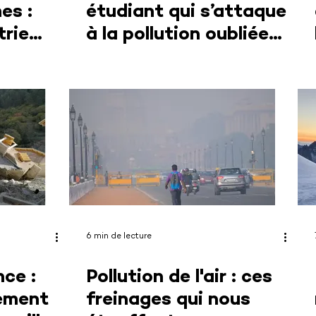
es :
étudiant qui s’attaque
trie
à la pollution oubliée
 de
du spatial
6 min de lecture
nce :
Pollution de l'air : ces
lement
freinages qui nous