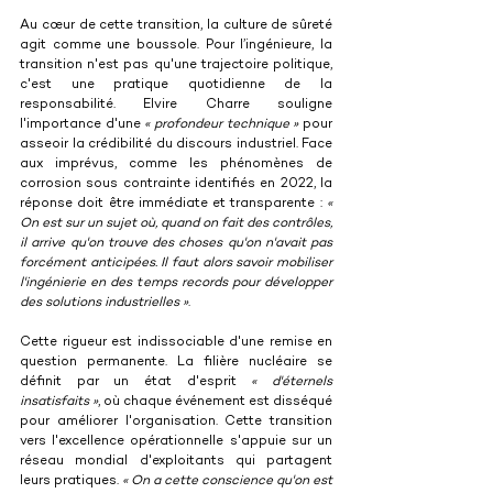
Au cœur de cette transition, la culture de sûreté 
agit comme une boussole. Pour l’ingénieure, la 
transition n'est pas qu'une trajectoire politique, 
c'est une pratique quotidienne de la 
responsabilité. Elvire Charre souligne 
l'importance d'une 
« profondeur technique » 
pour 
asseoir la crédibilité du discours industriel. Face 
aux imprévus, comme les phénomènes de 
corrosion sous contrainte identifiés en 2022, la 
réponse doit être immédiate et transparente : 
« 
On est sur un sujet où, quand on fait des contrôles, 
il arrive qu'on trouve des choses qu'on n'avait pas 
forcément anticipées. Il faut alors savoir mobiliser 
l'ingénierie en des temps records pour développer 
des solutions industrielles »
.
Cette rigueur est indissociable d'une remise en 
question permanente. La filière nucléaire se 
définit par un état d'esprit 
« d'éternels 
insatisfaits »
, où chaque événement est disséqué 
pour améliorer l'organisation. Cette transition 
vers l'excellence opérationnelle s'appuie sur un 
réseau mondial d'exploitants qui partagent 
leurs pratiques. 
« On a cette conscience qu'on est 