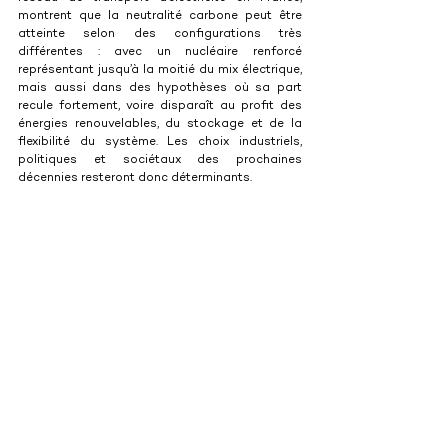
montrent que la neutralité carbone peut être 
atteinte selon des configurations très 
différentes : avec un nucléaire renforcé 
représentant jusqu’à la moitié du mix électrique, 
mais aussi dans des hypothèses où sa part 
recule fortement, voire disparaît au profit des 
énergies renouvelables, du stockage et de la 
flexibilité du système. Les choix industriels, 
politiques et sociétaux des prochaines 
décennies resteront donc déterminants.
Vers une transparence démocratique et 
collective
Enfin, la transition nucléaire est sociétale. Elle 
suppose de passer d'une industrie du secret à 
une culture de l'ouverture. Pour Elvire Charre, la 
transparence est une valeur centrale, la 
confrontation d'opinions est 
« toujours saine »
 et 
nécessaire dans une société qui interroge ses 
modes de production. Le défi est de 
transformer la perception d'une technologie 
complexe en un objet de débat pédagogique et 
accessible.
 « Il faut donner un visage humain à 