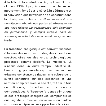
À la tête de la centrale du Bugey, Elvire Charre, 
alumna INSA Lyon, incarne un nucléaire en 
mouvement, fondé sur la sûreté, la pédagogie et 
la conviction que la transition se construit dans 
la durée, sur le terrain. 
« Nous devons à nos 
concitoyens d’ouvrir nos portes et d’expliquer ce 
que nous faisons. La transparence doit s’exprimer 
en permanence, y compris lorsque nous ne 
sommes pas satisfaits de nous-mêmes »
, assure-
t-elle.
La transition énergétique est souvent racontée 
à travers des ruptures rapides, des innovations 
spectaculaires ou des choix technologiques 
présentés comme décisifs. Le nucléaire, lui, 
s’inscrit dans un autre tempo. Industrie du 
temps long par excellence, il repose sur une 
exigence constante de rigueur, une culture de la 
sûreté construite sur des décennies et une 
relation complexe avec la société, faite à la fois 
de défiance, d’attentes et de débats 
démocratiques. À l’heure de l’urgence climatique 
et des arbitrages énergétiques, comprendre ce 
que signifie 
« faire du nucléaire »
 aujourd’hui 
suppose de dépasser les oppositions binaires.