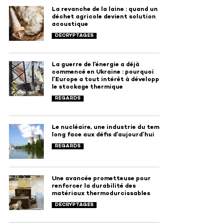
La revanche de la laine : quand un
déchet agricole devient solution
acoustique
DÉCRYPTAGES
La guerre de l’énergie a déjà
commencé en Ukraine : pourquoi
l’Europe a tout intérêt à développer
le stockage thermique
REGARDS
Le nucléaire, une industrie du temps
long face aux défis d’aujourd’hui
REGARDS
Une avancée prometteuse pour
renforcer la durabilité des
matériaux thermodurcissables
DÉCRYPTAGES