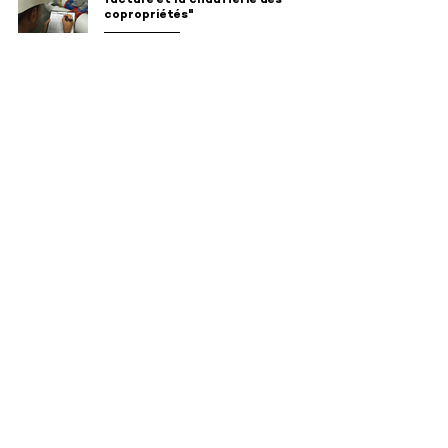
facture et la chaufferie des
copropriétés"
PORTRAITS
"À base d'algues, nos emballages
jetables sont compostables et
comestibles"
PORTRAITS
Changement climatique et maladies
de société
ODD 3 - BONNE SANTÉ ET BIEN-ÊTRE
Retour accueil