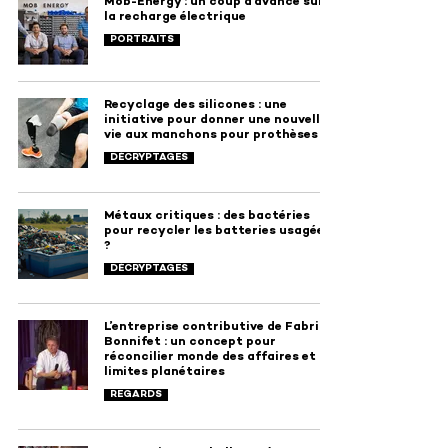
Mob-Energy : un coup d’avance sur
la recharge électrique
PORTRAITS
Recyclage des silicones : une
initiative pour donner une nouvelle
vie aux manchons pour prothèses
DÉCRYPTAGES
Métaux critiques : des bactéries
pour recycler les batteries usagées
?
DÉCRYPTAGES
L’entreprise contributive de Fabrice
Bonnifet : un concept pour
réconcilier monde des affaires et
limites planétaires
REGARDS