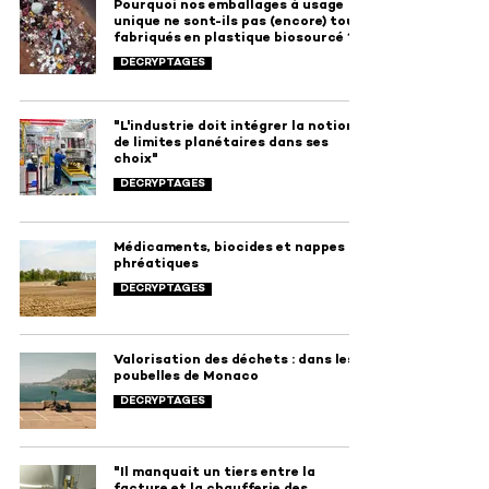
Pourquoi nos emballages à usage
unique ne sont-ils pas (encore) tous
fabriqués en plastique biosourcé ?
DÉCRYPTAGES
"L'industrie doit intégrer la notion
de limites planétaires dans ses
choix"
DÉCRYPTAGES
Médicaments, biocides et nappes
phréatiques
DÉCRYPTAGES
Valorisation des déchets : dans les
poubelles de Monaco
DÉCRYPTAGES
"Il manquait un tiers entre la