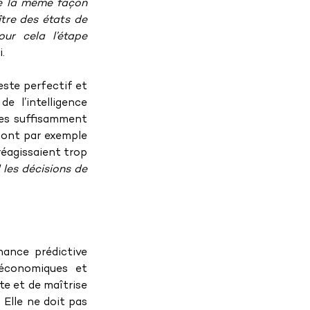
De la même façon 
re des états de 
r cela l’étape 
.
ste perfectif et 
 l’intelligence 
lles suffisamment 
 ont par exemple 
réagissaient trop 
les décisions de 
nance prédictive 
économiques et 
e et de maîtrise 
Elle ne doit pas 