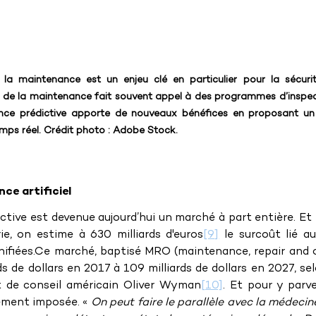
 la maintenance est un enjeu clé en particulier pour la sécuri
e de la maintenance fait souvent appel à des programmes d’inspec
nce prédictive apporte de nouveaux bénéfices en proposant un s
mps réel. Crédit photo : Adobe Stock.
nce artificiel
tive est devenue aujourd’hui un marché à part entière. Et 
ie, on estime à 630 milliards d'euros
[9]
 le surcoût lié a
fiées.Ce marché, baptisé MRO (maintenance, repair and ov
ds de dollars en 2017 à 109 milliards de dollars en 2027, sel
t de conseil américain Oliver Wyman
[10]
. Et pour y parven
dement imposée. « 
On peut faire le parallèle avec la médecine 