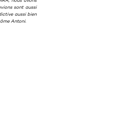
IRA, nous avons 
vions sont aussi 
tive aussi bien 
érôme Antoni.