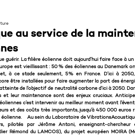
cture
que au service de la maint
nnes
e guérir. La filière éolienne doit aujourd’hui faire face à un
urope est vieillissant : 50 % des éoliennes au Danemark ont
t, à ce stade seulement, 5% en France. D’ici à 2050,
ore être installées pour faire augmenter la part des énergi
’atteinte de l’objectif de neutralité carbone d’ici à 2050. Dan
s et leur maintenance sont des enjeux cruciaux. Anticipe
liennes c’est intervenir au meilleur moment avant l’évent
eurs et des coûts très importants, jusqu’à 450 000 euros r
 éolienne.    Au sein du Laboratoire de VibrationsAcoustique
rs, pilotés par Jérôme Antoni, enseignant-chercheu
idier Rémond du LAMCOS), du projet européen MOIRA (Mo