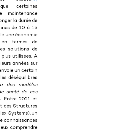
ue certaines 
e maintenance 
nger la durée de 
ennes de 10 à 15 
clé une économie 
e en termes de 
es solutions de 
lus utilisées. A 
ieurs années sur 
nvoie un certain 
es déséquilibres 
ia des modèles 
e santé de ces 
. Entre 2021 et 
t des Structures 
ex Systems), un 
e connaissances 
mieux comprendre 