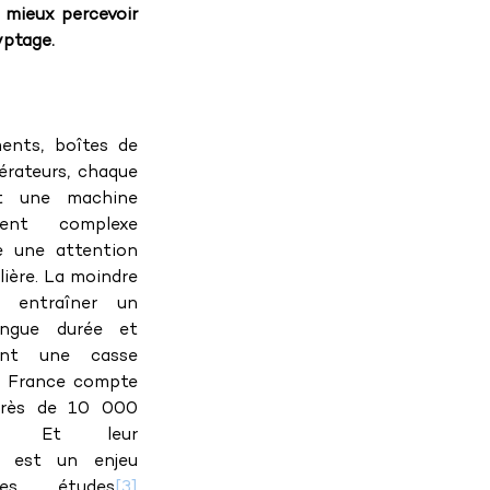
mieux percevoir 
yptage.
ments, boîtes de 
érateurs, chaque 
t une machine 
ement complexe 
e une attention 
lière. La moindre 
 entraîner un 
ngue durée et 
ent une casse 
 France compte 
près de 10 000 
. Et leur 
 est un enjeu 
Des études
[3]