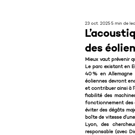
23 oct. 2025
5 min de le
L’acousti
des éolie
Mieux vaut prévenir qu
Le parc existant en E
40 % en Allemagne e
éoliennes devront enc
et contribuer ainsi à l
fiabilité des machine
fonctionnement des éo
éviter des dégâts maj
boîte de vitesse d’une
Lyon, des chercheu
responsable (avec D