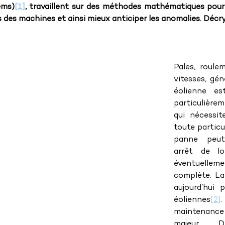
ems)
[1]
, travaillent sur des méthodes mathématiques pour 
s des machines et ainsi mieux anticiper les anomalies. Décr
Pales, roule
vitesses, gén
éolienne es
particulièr
qui nécessit
toute particu
panne peut
arrêt de lo
éventuellem
complète. La
aujourd’hui 
éoliennes
[2]
maintenance
majeur. 