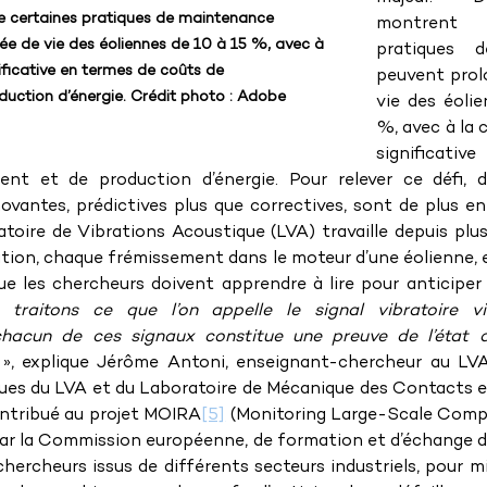
 certaines pratiques de maintenance 
montrent q
ée de vie des éoliennes de 10 à 15 %, avec à 
pratiques d
ificative en termes de coûts de 
peuvent prolo
uction d’énergie. Crédit photo : Adobe 
vie des éoli
%, avec à la 
significativ
nt et de production d’énergie. Pour relever ce défi, d
vantes, prédictives plus que correctives, sont de plus en p
atoire de Vibrations Acoustique (LVA) travaille depuis plus
ation, chaque frémissement dans le moteur d’une éolienne, e
 les chercheurs doivent apprendre à lire pour anticiper l
 traitons ce que l’on appelle le signal vibratoire v
hacun de ces signaux constitue une preuve de l’état d
 », explique Jérôme Antoni, enseignant-chercheur au LVA
ègues du LVA et du Laboratoire de Mécanique des Contacts e
ontribué au projet MOIRA
[5]
 (Monitoring Large-Scale Compl
ar la Commission européenne, de formation et d’échange d
hercheurs issus de différents secteurs industriels, pour 