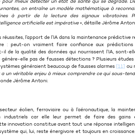
isée pour mieux détecter un état de santé qui se dégrade. 
urnantes, on entraîne un modèle mathématique à reconnaît
es à partir de la lecture des signaux vibratoires. Pou
elligence artificielle est impérative 
», détaille Jérôme Antoni
éussites, l’apport de l’IA dans la maintenance prédictive re
 : peut-on vraiment faire confiance aux prédictions de
st-il de la qualité des données qui nourrissent l’IA, sont-e
 génère-elle pas de fausses détections ? Plusieurs études
systèmes généraient beaucoup de fausses alarmes 
[11]
 ou 
 y a un véritable enjeu à mieux comprendre ce qui sous-tend 
abonde Jérôme Antoni.
 secteur éolien, ferroviaire ou à l’aéronautique, la mainte
s industriels car elle leur permet de faire des gains 
tte innovation constitue avant tout une réponse intelligent
stème qui, lui, reste énergivore et toujours en croissance. 