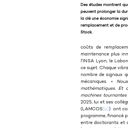
Des études montrent que
peuvent prolonger la dur
la clé une économie sign
remplacement et de prod
Stock.
coûts de remplaceme
maintenance plus inno
l’INSA Lyon, le Labor
ce sujet. Chaque vibr
nombre de signaux que
mécaniques. « 
Nous
mathématiques. Et c
machines tournantes
2025, lui et ses coll
(LAMCOS
[4]
)  ont c
programme, financé p
entre doctorants et c