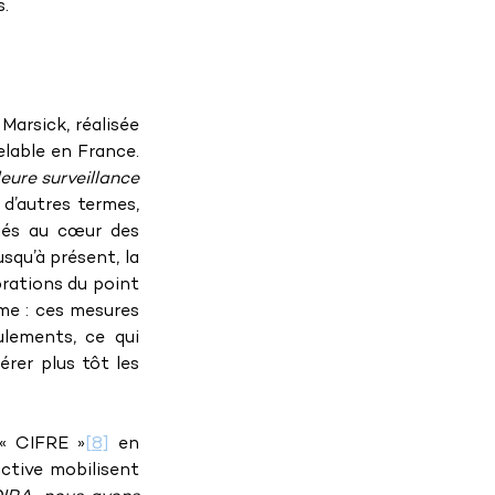
s.
 Marsick, réalisée 
elable en France. 
eure surveillance 
 d’autres termes, 
ués au cœur des 
squ’à présent, la 
rations du point 
me : ces mesures 
lements, ce qui 
rer plus tôt les 
 « CIFRE »
[8]
 en 
ctive mobilisent 